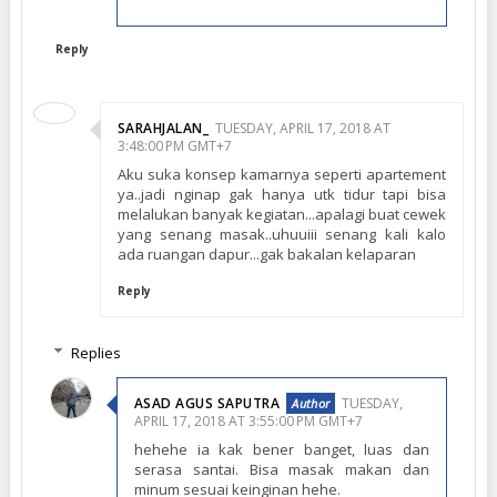
Reply
SARAHJALAN_
TUESDAY, APRIL 17, 2018 AT
3:48:00 PM GMT+7
Aku suka konsep kamarnya seperti apartement
ya..jadi nginap gak hanya utk tidur tapi bisa
melalukan banyak kegiatan...apalagi buat cewek
yang senang masak..uhuuiii senang kali kalo
ada ruangan dapur...gak bakalan kelaparan
Reply
Replies
ASAD AGUS SAPUTRA
TUESDAY,
APRIL 17, 2018 AT 3:55:00 PM GMT+7
hehehe ia kak bener banget, luas dan
serasa santai. Bisa masak makan dan
minum sesuai keinginan hehe.