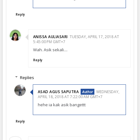
Reply
ANISSA AULIASARI
TUESDAY, APRIL 17, 2018 AT
5:45:00 PM GMT+7
Wah. Asik sekali....
Reply
Replies
ASAD AGUS SAPUTRA
WEDNESDAY,
APRIL 18, 2018 AT 7:22:00 AM GMT+7
hehe ia kak asik bangettt
Reply