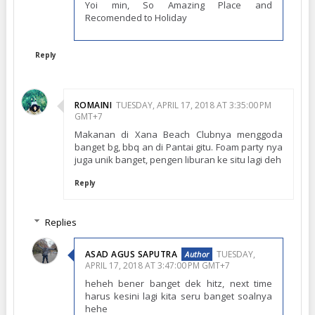
Yoi min, So Amazing Place and
Recomended to Holiday
Reply
ROMAINI
TUESDAY, APRIL 17, 2018 AT 3:35:00 PM
GMT+7
Makanan di Xana Beach Clubnya menggoda
banget bg, bbq an di Pantai gitu. Foam party nya
juga unik banget, pengen liburan ke situ lagi deh
Reply
Replies
ASAD AGUS SAPUTRA
TUESDAY,
APRIL 17, 2018 AT 3:47:00 PM GMT+7
heheh bener banget dek hitz, next time
harus kesini lagi kita seru banget soalnya
hehe