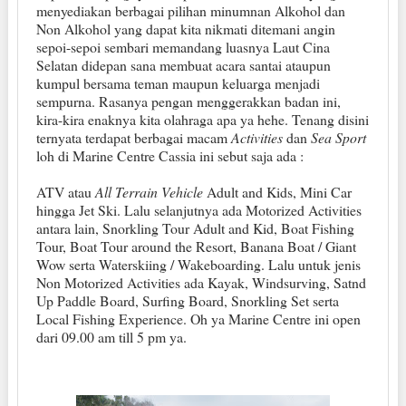
menyediakan berbagai pilihan minumnan Alkohol dan
Non Alkohol yang dapat kita nikmati ditemani angin
sepoi-sepoi sembari memandang luasnya Laut Cina
Selatan didepan sana membuat acara santai ataupun
kumpul bersama teman maupun keluarga menjadi
sempurna. Rasanya pengan menggerakkan badan ini,
kira-kira enaknya kita olahraga apa ya hehe. Tenang disini
ternyata terdapat berbagai macam
Activities
dan
Sea Sport
loh di Marine Centre Cassia ini sebut saja ada :
ATV atau
All Terrain Vehicle
Adult and Kids, Mini Car
hingga Jet Ski. Lalu selanjutnya ada Motorized Activities
antara lain, Snorkling Tour Adult and Kid, Boat Fishing
Tour, Boat Tour around the Resort, Banana Boat / Giant
Wow serta Waterskiing / Wakeboarding. Lalu untuk jenis
Non Motorized Activities ada Kayak, Windsurving, Satnd
Up Paddle Board, Surfing Board, Snorkling Set serta
Local Fishing Experience. Oh ya Marine Centre ini open
dari 09.00 am till 5 pm ya.