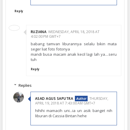
Reply
RUZIANA
WEDNESDAY, APRIL 18, 2018 AT
4:02:00 PM GMT+7
babang tamvan liburannya selalu bikin mata
seger liat foto fotonya
mandi busa macam anak kecil lagi lah ya....seru
tuh
Reply
Replies
ASAD AGUS SAPUTRA
THURSDAY,
APRIL 19, 2018 AT 7:43:00 AM GMT+7
hihihi mamacih uni...ia un asik banget nih
liburan di Cassia Bintan hehe