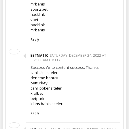
mrbahis
sportsbet
hacklink
vbet
hacklink
mrbahis
Reply
BETMATIK
SATURDAY, DECEMBER 24, 2022 AT
3:25:00 AM GMT+7
Success Write content success. Thanks.
canlı slot siteleri
deneme bonusu
betturkey
canlı poker siteleri
kralbet
betpark
kıbrıs bahis siteleri
Reply