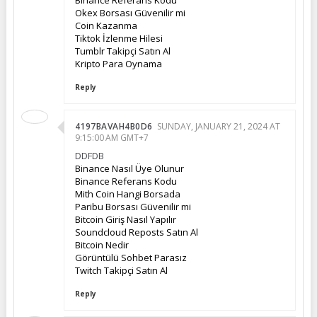
Okex Borsası Güvenilir mi
Coin Kazanma
Tiktok İzlenme Hilesi
Tumblr Takipçi Satın Al
Kripto Para Oynama
Reply
4197BAVAH4B0D6
SUNDAY, JANUARY 21, 2024 AT
9:15:00 AM GMT+7
DDFDB
Binance Nasıl Üye Olunur
Binance Referans Kodu
Mith Coin Hangi Borsada
Paribu Borsası Güvenilir mi
Bitcoin Giriş Nasıl Yapılır
Soundcloud Reposts Satın Al
Bitcoin Nedir
Görüntülü Sohbet Parasız
Twitch Takipçi Satın Al
Reply