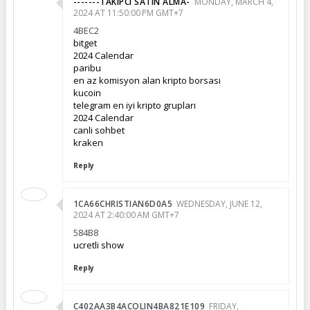
-------TAKIPCI SATIN ALMA-
MONDAY, MARCH 4,
2024 AT 11:50:00 PM GMT+7
4BEC2
bitget
2024 Calendar
paribu
en az komisyon alan kripto borsası
kucoin
telegram en iyi kripto grupları
2024 Calendar
canli sohbet
kraken
Reply
1CA66CHRISTIAN6D0A5
WEDNESDAY, JUNE 12,
2024 AT 2:40:00 AM GMT+7
584B8
ucretli show
Reply
C402AA3B4ACOLIN4BA821E109
FRIDAY,