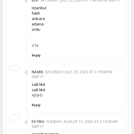
ELIF
SATURDAY, JULY 22, 2023 AT 7:43:00 PM GMT+7
istanbul
fatih
ankara
adana
ordu
V74
Reply
NAMIK
SATURDAY, JULY 29, 2023 AT 1:19:00 PM
GMT+7
salt likit
salt likit
AJYJH5
Reply
FATMA
TUESDAY, AUGUST 15, 2023 AT 2:10:00 AM
GMT+7
resimli magnet