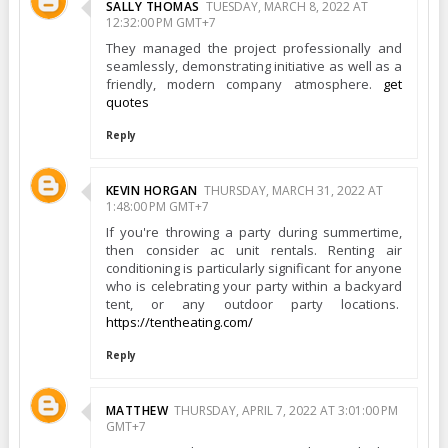
SALLY THOMAS
TUESDAY, MARCH 8, 2022 AT
12:32:00 PM GMT+7
They managed the project professionally and
seamlessly, demonstrating initiative as well as a
friendly, modern company atmosphere.
get
quotes
Reply
KEVIN HORGAN
THURSDAY, MARCH 31, 2022 AT
1:48:00 PM GMT+7
If you're throwing a party during summertime,
then consider ac unit rentals. Renting air
conditioning is particularly significant for anyone
who is celebrating your party within a backyard
tent, or any outdoor party locations.
https://tentheating.com/
Reply
MATTHEW
THURSDAY, APRIL 7, 2022 AT 3:01:00 PM
GMT+7