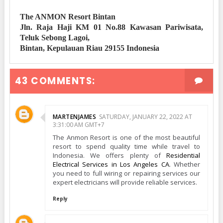
The ANMON Resort Bintan
Jln. Raja Haji KM 01 No.88 Kawasan Pariwisata,
Teluk Sebong Lagoi,
Bintan, Kepulauan Riau 29155 Indonesia
43 COMMENTS:
MARTENJAMES
SATURDAY, JANUARY 22, 2022 AT
3:31:00 AM GMT+7
The Anmon Resort is one of the most beautiful
resort to spend quality time while travel to
Indonesia. We offers plenty of
Residential
Electrical Services in Los Angeles CA
. Whether
you need to full wiring or repairing services our
expert electricians will provide reliable services.
Reply