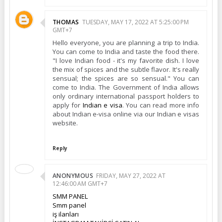
THOMAS
TUESDAY, MAY 17, 2022 AT 5:25:00 PM
GMT+7
Hello everyone, you are planning a trip to India.
You can come to India and taste the food there.
"I love Indian food - it's my favorite dish. I love
the mix of spices and the subtle flavor. It's really
sensual; the spices are so sensual." You can
come to India. The Government of India allows
only ordinary international passport holders to
apply for
Indian e visa
. You can read more info
about Indian e-visa online via our Indian e visas
website.
Reply
ANONYMOUS
FRIDAY, MAY 27, 2022 AT
12:46:00 AM GMT+7
SMM PANEL
Smm panel
iş ilanları