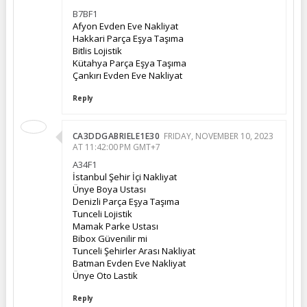
B7BF1
Afyon Evden Eve Nakliyat
Hakkari Parça Eşya Taşıma
Bitlis Lojistik
Kütahya Parça Eşya Taşıma
Çankırı Evden Eve Nakliyat
Reply
CA3DDGABRIELE1E30
FRIDAY, NOVEMBER 10, 2023
AT 11:42:00 PM GMT+7
A34F1
İstanbul Şehir İçi Nakliyat
Ünye Boya Ustası
Denizli Parça Eşya Taşıma
Tunceli Lojistik
Mamak Parke Ustası
Bibox Güvenilir mi
Tunceli Şehirler Arası Nakliyat
Batman Evden Eve Nakliyat
Ünye Oto Lastik
Reply