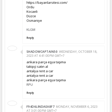
https://bayanlarsitesi.com/
Ordu
Kocaeli
Düzce
Osmaniye
KLGM
Reply
SHADOWCAPTAIN50
WEDNESDAY, OCTOBER 18,
2023 AT 4:41:00 PM GMT+7
ankara parça eşya taşıma
takipçi satın al
antalya rent a car
antalya rent a car
ankara parça eşya taşıma
RPU
Reply
F94D6LINDAEA8F7
MONDAY, NOVEMBER 6, 2023
AT 3:01:00 PM GMT+7