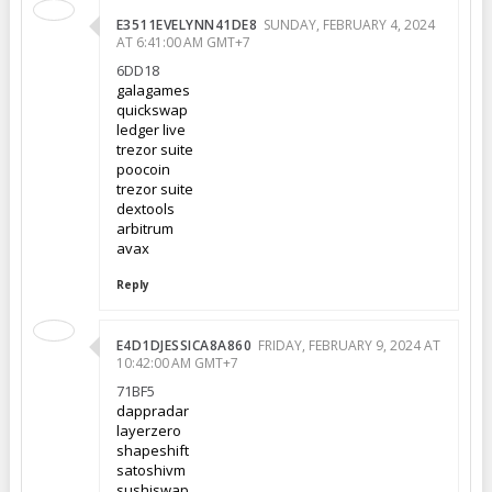
E3511EVELYNN41DE8
SUNDAY, FEBRUARY 4, 2024
AT 6:41:00 AM GMT+7
6DD18
galagames
quickswap
ledger live
trezor suite
poocoin
trezor suite
dextools
arbitrum
avax
Reply
E4D1DJESSICA8A860
FRIDAY, FEBRUARY 9, 2024 AT
10:42:00 AM GMT+7
71BF5
dappradar
layerzero
shapeshift
satoshivm
sushiswap