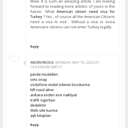
Wow. It is such an amazing article. I am looking
forward to reading more articles of yours in the
future.. What
American citizen need visa for
Turkey
? Yes , of course all the American Citizens
need a visa to visit . Without a visa or evisa
Americans citizens can not enter Turkey legally.
Reply
ANONYMOUS
MONDAY, MAY 16, 2022 AT
10:34:00 AM GMT+7
perde modelleri
sms onay
vodafone mobil ödeme bozdurma
Nft nasil alınır
ankara evden eve nakliyat
trafik sigortası
dedektör
Web site kurma
aşk kitapları
Reply