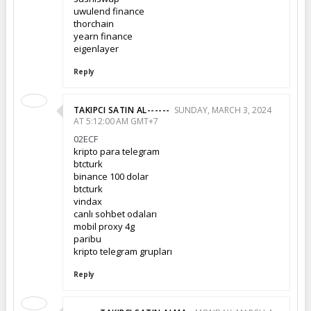
uwulend finance
thorchain
yearn finance
eigenlayer
Reply
TAKIPCI SATIN AL------
SUNDAY, MARCH 3, 2024
AT 5:12:00 AM GMT+7
02ECF
kripto para telegram
btcturk
binance 100 dolar
btcturk
vindax
canlı sohbet odaları
mobil proxy 4g
paribu
kripto telegram grupları
Reply