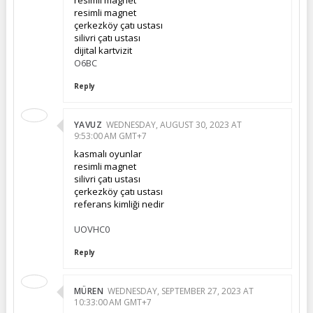
resimli magnet
çerkezköy çatı ustası
silivri çatı ustası
dijital kartvizit
O6BC
Reply
YAVUZ
WEDNESDAY, AUGUST 30, 2023 AT
9:53:00 AM GMT+7
kasmalı oyunlar
resimli magnet
silivri çatı ustası
çerkezköy çatı ustası
referans kimliği nedir
UOVHC0
Reply
MÜREN
WEDNESDAY, SEPTEMBER 27, 2023 AT
10:33:00 AM GMT+7