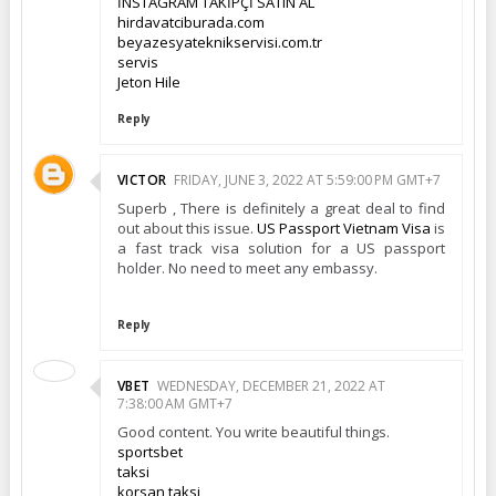
İNSTAGRAM TAKİPÇİ SATIN AL
hirdavatciburada.com
beyazesyateknikservisi.com.tr
servis
Jeton Hile
Reply
VICTOR
FRIDAY, JUNE 3, 2022 AT 5:59:00 PM GMT+7
Superb , There is definitely a great deal to find
out about this issue.
US Passport Vietnam Visa
is
a fast track visa solution for a US passport
holder. No need to meet any embassy.
Reply
VBET
WEDNESDAY, DECEMBER 21, 2022 AT
7:38:00 AM GMT+7
Good content. You write beautiful things.
sportsbet
taksi
korsan taksi