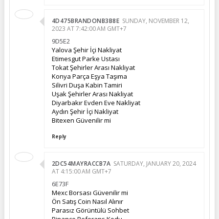
4D475BRANDONB3B8E
SUNDAY, NOVEMBER 12,
2023 AT 7:42:00 AM GMT+7
9D5E2
Yalova Şehir İçi Nakliyat
Etimesgut Parke Ustası
Tokat Şehirler Arası Nakliyat
Konya Parça Eşya Taşıma
Silivri Duşa Kabin Tamiri
Uşak Şehirler Arası Nakliyat
Diyarbakır Evden Eve Nakliyat
Aydın Şehir İçi Nakliyat
Bitexen Güvenilir mi
Reply
2DC54MAYRACCB7A
SATURDAY, JANUARY 20, 2024
AT 4:15:00 AM GMT+7
6E73F
Mexc Borsası Güvenilir mi
Ön Satış Coin Nasıl Alınır
Parasız Görüntülü Sohbet
Binance Referans Kodu