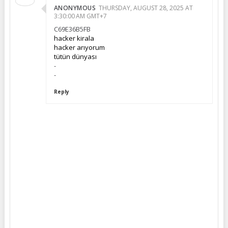
ANONYMOUS
THURSDAY, AUGUST 28, 2025 AT
3:30:00 AM GMT+7
C69E36B5FB
hacker kirala
hacker arıyorum
tütün dünyası
-
-
Reply