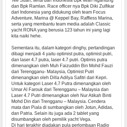
Tee Suan, serta dari Indonesia Bpk Iwan Ngantung
dan Bpk Ramlan. Race officer nya Bpk Diki Zulfikar
dari Indonesia yang didukung oleh team Focus
Adventure, Marina @ Keppel Bay, Raffless Marina,
serta yang membantu team media adalah Classic
yacht RONA yang berusia 123 tahun ini yang lagi
kita naiki hehe.
Sementara itu, dalam kategori dinghy, pertandingan
dibagi menjadi 4 yaitu optimist putra, optimist putri,
dan laser 4.7 putra, laser 4.7 putri. Optimis putra
dimenangkan oleh Muh Faizuddin Bin Mohd Fauzi
dari Terengganu- Malaysia, Optimist Putri
dimenangkan oleh Dilla Adilya Safitri dari Kepri.
Untuk kategori Laser 4.7 Putra dimenangkan oleh
Umar Al Farouk dari Terengganu – Malaysia dan
Laser 4.7 Putri dimenangkan oleh Nur Atikah Binti
Mohd Din dari Trengganu – Malaysia. Cendera
mata dan Piala di sumbangkan oleh Jotun, Adidas,
dan Patria. Selain itu juga ada 2 tablet yang
disumbangkan oleh pemilik yacht Vega.
Di hari terakhir diadakan pula perlombaan Radio