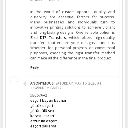
In the world of custom apparel, quality and
durability are essential factors for success.
Many businesses and individuals turn to
innovative printing solutions to achieve vibrant
and long-lasting designs. One reliable option is
Zizo DTF Transfers
, which offers high-quality
transfers that ensure your designs stand out.
Whether for personal projects or commercial
purposes, choosing the right transfer method
can make all the difference in the final product.
Reply
ANONYMOUS
SATURDAY, MAY 16, 2026 AT
12:45:00 PM GMT+7
5EC67AA2
esçort bayan batman
gölcük esçort
görüntülü sex
karasu esçort
erzurum esçort
esçort sakarya