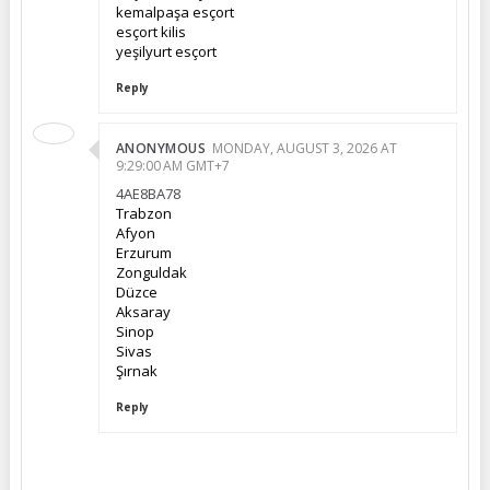
kemalpaşa esçort
esçort kilis
yeşilyurt esçort
Reply
ANONYMOUS
MONDAY, AUGUST 3, 2026 AT
9:29:00 AM GMT+7
4AE8BA78
Trabzon
Afyon
Erzurum
Zonguldak
Düzce
Aksaray
Sinop
Sivas
Şırnak
Reply