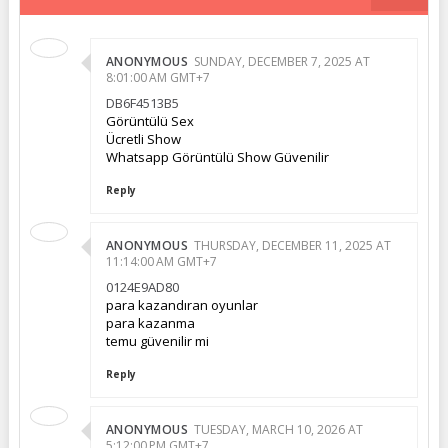
ANONYMOUS
SUNDAY, DECEMBER 7, 2025 AT
8:01:00 AM GMT+7
DB6F4513B5
Görüntülü Sex
Ücretli Show
Whatsapp Görüntülü Show Güvenilir
Reply
ANONYMOUS
THURSDAY, DECEMBER 11, 2025 AT
11:14:00 AM GMT+7
0124E9AD80
para kazandıran oyunlar
para kazanma
temu güvenilir mi
Reply
ANONYMOUS
TUESDAY, MARCH 10, 2026 AT
5:12:00 PM GMT+7