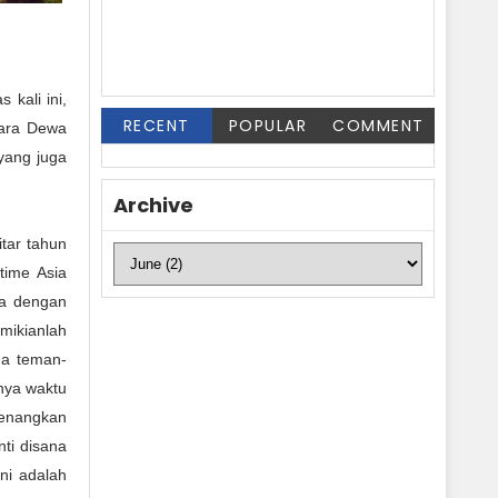
 kali ini,
RECENT
POPULAR
COMMENT
Para Dewa
 yang juga
Archive
tar tahun
time Asia
ya dengan
emikianlah
ama teman-
rnya waktu
yenangkan
nti disana
ini adalah