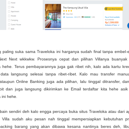
g paling suka sama Traveloka ini harganya sudah final tanpa embel-e
Next Next wkkwkw. Prosesnya cepat dan pilihan Villanya buanyak 
a hehe. Terus pembayarannya juga gak ribet nih, kalo ada kartu kredi
data langsung selesai tanpa ribet-ribet. Kalo mau transfer man
ataupun Online Banking juga ada pilihan, lalu tinggal ditransfer, da
rbit dan juga langsung dikirimkan ke Email terdaftar kita hehe asik
 ini hehe.
bain sendiri deh kalo engga percaya buka situs Traveloka atau dari a
 Villa sudah aku pesan nah tinggal mempersiapkan kebutuhan pri
packing barang yang akan dibawa kesana nantinya beres deh, lib