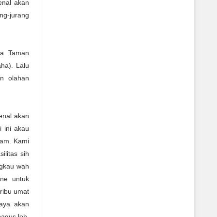
enal akan
ang-jurang
ra Taman
ha). Lalu
an olahan
enal akan
 ini akau
tam. Kami
litas sih
ngkau wah
ine untuk
eribu umat
raya akan
agus loh.