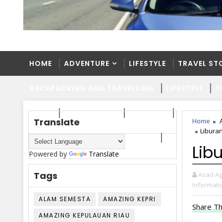
HOME
ADVENTURE
LIFESTYLE
TRAVEL ST
BACKPACKING AND TRAVELLING
LIFESTYLE
T
HOME
ADVENTURE
LIFESTYLE
TRAVEL ST
Translate
Home
Liburan
BACKPACKING AND TRAVELLING
LIFESTYLE
T
Libu
Powered by
Translate
Tags
Asad Ag
Informati
ALAM SEMESTA
AMAZING KEPRI
Share Th
AMAZING KEPULAUAN RIAU