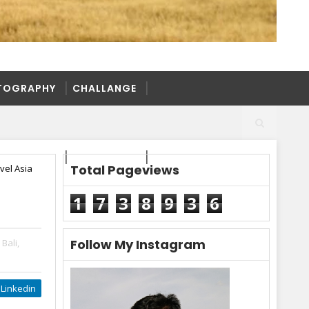
TOGRAPHY
CHALLANGE
TOGRAPHY
CHALLANGE
Total Pageviews
vel Asia
1
7
3
8
9
3
6
Follow My Instagram
Bali,
Linkedin