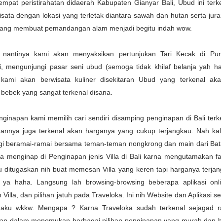
empat peristirahatan didaerah Kabupaten Gianyar Bali, Ubud ini terk
sata dengan lokasi yang terletak diantara sawah dan hutan serta jur
ang membuat pemandangan alam menjadi begitu indah wow.
 nantinya kami akan menyaksikan pertunjukan Tari Kecak di Pu
i, mengunjungi pasar seni ubud (semoga tidak khilaf belanja yah ha
 kami akan berwisata kuliner disekitaran Ubud yang terkenal ak
bebek yang sangat terkenal disana.
nginapan kami memilih cari sendiri disamping penginapan di Bali terk
nnya juga terkenal akan harganya yang cukup terjangkau. Nah kali
gi beramai-ramai bersama teman-teman nongkrong dan main dari Ba
a menginap di Penginapan jenis Villa di Bali karna mengutamakan fasi
u ditugaskan nih buat memesan Villa yang keren tapi harganya terja
 ya haha. Langsung lah browsing-browsing beberapa aplikasi onl
illa, dan pilihan jatuh pada Traveloka. Ini nih Website dan Aplikasi s
aku wkkw. Mengapa ? Karna Traveloka sudah terkenal sejagad 
n dalam menemukan berbagai pilihan penginapan yang murah dan b