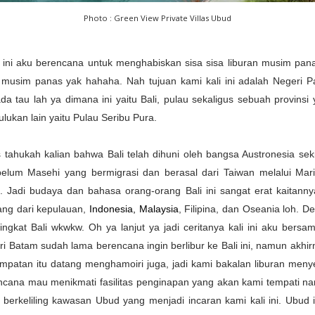
Photo : Green View Private Villas Ubud
i ini aku berencana untuk menghabiskan sisa sisa liburan musim panas
 musim panas yak hahaha. Nah tujuan kami kali ini adalah Negeri 
a tau lah ya dimana ini yaitu Bali, pulau sekaligus sebuah provinsi
julukan lain yaitu Pulau Seribu Pura.
 tahukah kalian bahwa Bali telah dihuni oleh bangsa Austronesia seki
elum Masehi yang bermigrasi dan berasal dari Taiwan melalui Mari
. Jadi budaya dan bahasa orang-orang Bali ini sangat erat kaitann
ang dari kepulauan,
Indonesia, Malaysia
, Filipina, dan Oseania loh. D
ingkat Bali wkwkw. Oh ya lanjut ya jadi ceritanya kali ini aku bers
i Batam sudah lama berencana ingin berlibur ke Bali ini, namun akhi
mpatan itu datang menghamoiri juga, jadi kami bakalan liburan men
encana mau menikmati fasilitas penginapan yang akan kami tempati na
 berkeliling kawasan Ubud yang menjadi incaran kami kali ini. Ubud 