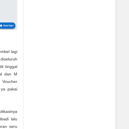
mbel lagi
diseluruh
t tinggal
ual dan M
n Voucher
 ya pakai
plikasinya
badi lalu
uran seru