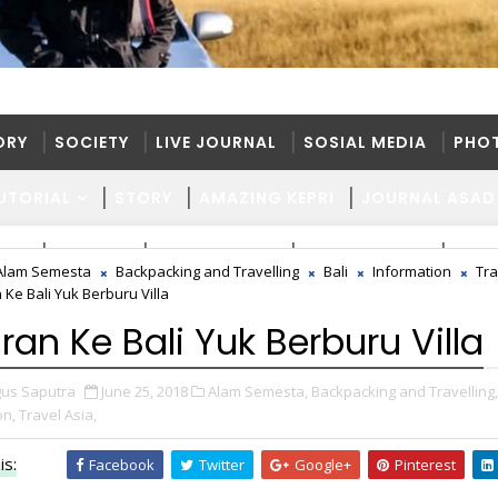
ORY
SOCIETY
LIVE JOURNAL
SOSIAL MEDIA
PHO
UTORIAL
STORY
AMAZING KEPRI
JOURNAL ASAD
ORY
SOCIETY
LIVE JOURNAL
SOSIAL MEDIA
PHO
Alam Semesta
Backpacking and Travelling
Bali
Information
Tra
 Ke Bali Yuk Berburu Villa
UTORIAL
STORY
AMAZING KEPRI
JOURNAL ASAD
ran Ke Bali Yuk Berburu Villa
us Saputra
June 25, 2018
Alam Semesta,
Backpacking and Travelling,
on,
Travel Asia,
is:
Facebook
Twitter
Google+
Pinterest