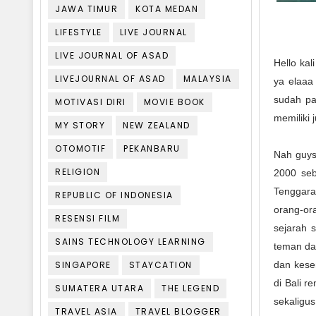
JAWA TIMUR
KOTA MEDAN
LIFESTYLE
LIVE JOURNAL
LIVE JOURNAL OF ASAD
Hello kal
LIVEJOURNAL OF ASAD
MALAYSIA
ya elaaa
sudah pad
MOTIVASI DIRI
MOVIE BOOK
memiliki 
MY STORY
NEW ZEALAND
OTOMOTIF
PEKANBARU
Nah guys
RELIGION
2000 seb
Tenggara
REPUBLIC OF INDONESIA
orang-or
RESENSI FILM
sejarah s
SAINS TECHNOLOGY LEARNING
teman dar
SINGAPORE
STAYCATION
dan kese
di Bali r
SUMATERA UTARA
THE LEGEND
sekaligus
TRAVEL ASIA
TRAVEL BLOGGER