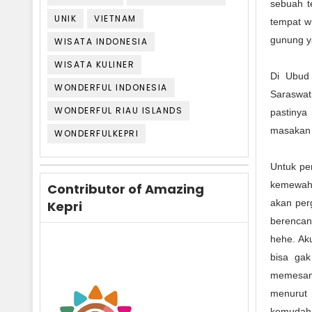
sebuah t
UNIK
VIETNAM
tempat wi
gunung y
WISATA INDONESIA
WISATA KULINER
Di Ubud
WONDERFUL INDONESIA
Saraswat
WONDERFUL RIAU ISLANDS
pastinya
masakan 
WONDERFULKEPRI
Untuk pe
kemewaha
Contributor of Amazing
akan per
Kepri
berencan
hehe. Ak
bisa gak
memesan V
menurut 
kemudaha