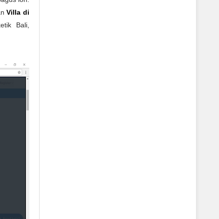
an
Villa di
tik Bali,