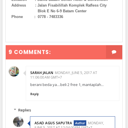
Address : Jalan Fisabilillah Komplek Rafless City
Blok E No 6-9 Batam Center
Phone : 0778 - 7483336
9 COMMENTS:
SARAH JALAN
MONDAY, JUNE 5, 2017 AT
11:06:00 AM GMT+7
berani beda ya....beli 2 free 1, mantaplah...
Reply
Replies
ASAD AGUS SAPUTRA
MONDAY,
JUNE 5, 2017 AT 12:04:00 PM GMT+7