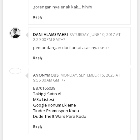
gorengan nya enak kak... hihihi
Reply
DANI ALAMSYAHRI
SATURDAY, JUNE 10, 2017 AT
2:29:00 PM GMT+7
pemandangan dari lantai atas nya kece
Reply
ANONYMOUS
MONDAY, SEPTEMBER 15, 2025 AT
9:56:00 AM GMT+7
B870166039
Takipçi Satın Al
M3u Listesi
Google Konum Ekleme
Tinder Promosyon Kodu
Dude Theft Wars Para Kodu
Reply