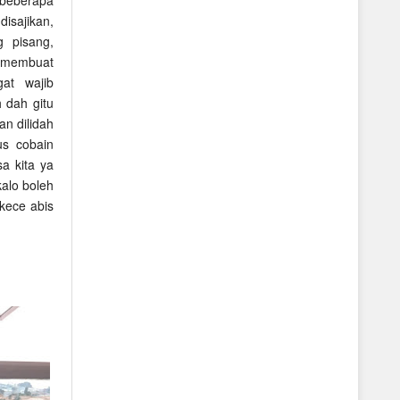
isajikan,
g pisang,
n membuat
at wajib
 dah gitu
an dilidah
us cobain
a kita ya
kalo boleh
-kece abis