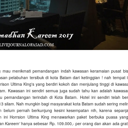
 mau menikmati pemandangan indah kawasan keramaian pusat bis
san pelabuhan tersibuk di kota Batam dari ketinggian ! nah tempat i
rison Ultima King's yang berdiri kokoh dan menjulang tinggi di kawa
tam. Kawasan ini sendiri semua juga sudah tahu kan adalah kawas
tu pemandangan terindah di Kota Batam. Hotel ini sendiri telah berd
13 silam. Nah mungkin bagi masyarakat kota Batam sudah sering melint
n belum pernah berkunjung kesini kesempatan nih, karena sepanj
 ini Horrsion Ultima King menawarkan paket berbuka puasa yang
an Kareem'
hanya sebesar Rp. 109.000,- per orang dan akan ada grati