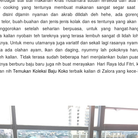
e cooking yang tentunya membuat makanan sangat segar saat d
disini dijamin nyaman dan akrab dilidah deh hehe, ada goren
 telor, buah-buahan dan jenis-jenis kolak dan es tentunya yang aka
enggorokan setelah seharian berpuasa, untuk yang hangat-hang
 kalian nyobain teh tareknya yang terasa lembuh sangat di lidah loh
nya. Untuk menu utamanya juga variatif dan sekali lagi rasanya nyam
ja ada olahan ayam, ikan dan daging, nyummy lah pokoknya har
deh kalian. Tidak terasa sudah beberapa hari menjalankan bulan puas
nya berburu baju baru juga nih buat merayakan Hari Raya Idul Fitri, 
ran nih
Temukan Koleksi Baju Koko
terbaik kalian di Zalora yang kece