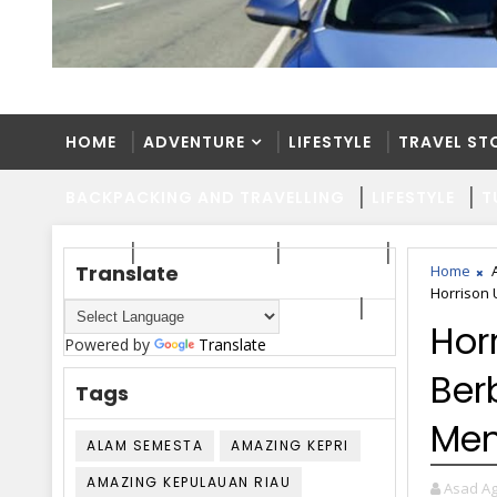
HOME
ADVENTURE
LIFESTYLE
TRAVEL ST
BACKPACKING AND TRAVELLING
LIFESTYLE
T
HOME
ADVENTURE
LIFESTYLE
TRAVEL ST
Translate
Home
Horrison 
BACKPACKING AND TRAVELLING
LIFESTYLE
T
Hor
Powered by
Translate
Ber
Tags
Me
ALAM SEMESTA
AMAZING KEPRI
AMAZING KEPULAUAN RIAU
Asad Ag