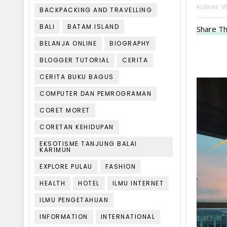
Kuliner,
W
BACKPACKING AND TRAVELLING
BALI
BATAM ISLAND
Share Th
BELANJA ONLINE
BIOGRAPHY
BLOGGER TUTORIAL
CERITA
CERITA BUKU BAGUS
COMPUTER DAN PEMROGRAMAN
CORET MORET
CORETAN KEHIDUPAN
EKSOTISME TANJUNG BALAI
KARIMUN
EXPLORE PULAU
FASHION
HEALTH
HOTEL
ILMU INTERNET
ILMU PENGETAHUAN
INFORMATION
INTERNATIONAL