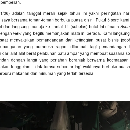
 pembelian.
1/06) adalah tanggal merah sejak tahun ini yakni peringatan hari
a saya bersama teman-teman berbuka puasa disini. Pukul 5 sore kami t
ini dan langsung menuju ke Lantai 11 (sebelas) hotel ini dimana
Ashe
engan
view
yang begitu memanjakan mata ini berada. Kami langsung
 saat menyaksikan pemandangan dari ketinggian pusat bisnis jod
n-bangunan yang beraneka ragam ditambah lagi pemandangan la
 dari alat-alat berat pelabuhan batu ampar yang membuat suasana sor
ndah dengan langit yang perlahan beranjak berwarna keemaasan
 akan tenggelam, tidak terasa sebentar lagi waktunya berbuka puas
erburu makanan dan minuman yang terlah tersedia.