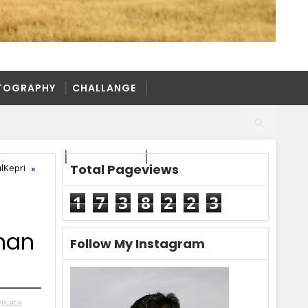
TOGRAPHY
CHALLANGE
TOGRAPHY
CHALLANGE
Total Pageviews
lKepri
1
7
3
8
2
2
3
nan
Follow My Instagram
isata