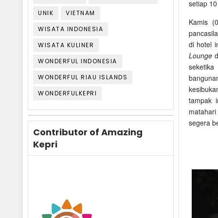
setiap 10
UNIK
VIETNAM
Kamis (0
WISATA INDONESIA
pancasil
di hotel 
WISATA KULINER
Lounge
d
WONDERFUL INDONESIA
seketika
WONDERFUL RIAU ISLANDS
banguna
kesibukan
WONDERFULKEPRI
tampak i
matahari
segera b
Contributor of Amazing
Kepri