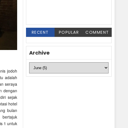
RECENT
POPULAR
COMMENT
Archive
nis jodoh
tu adalah
san seraya
an dengan
iri sejak
asi hotel
ang bulan
 bertajuk
s 1 untuk