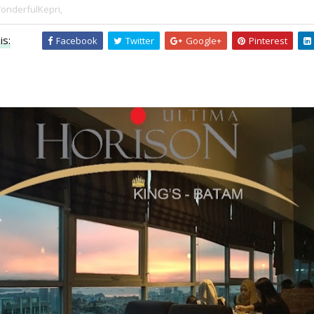
onderfulKepri,
is:
Facebook
Twitter
Google+
Pinterest