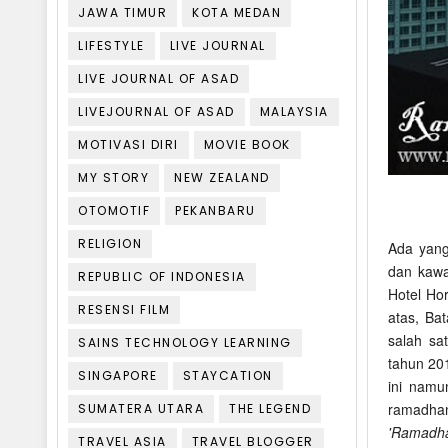
JAWA TIMUR
KOTA MEDAN
LIFESTYLE
LIVE JOURNAL
LIVE JOURNAL OF ASAD
LIVEJOURNAL OF ASAD
MALAYSIA
MOTIVASI DIRI
MOVIE BOOK
MY STORY
NEW ZEALAND
OTOMOTIF
PEKANBARU
RELIGION
Ada yang
dan kawa
REPUBLIC OF INDONESIA
Hotel Hor
RESENSI FILM
atas, Ba
salah sa
SAINS TECHNOLOGY LEARNING
tahun 20
SINGAPORE
STAYCATION
ini namu
ramadhan
SUMATERA UTARA
THE LEGEND
'Ramadh
TRAVEL ASIA
TRAVEL BLOGGER