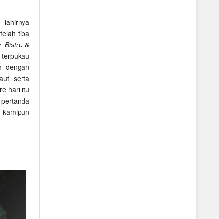
 lahirnya
elah tiba
r Bistro &
 terpukau
oh dengan
ut serta
e hari itu
 pertanda
a kamipun