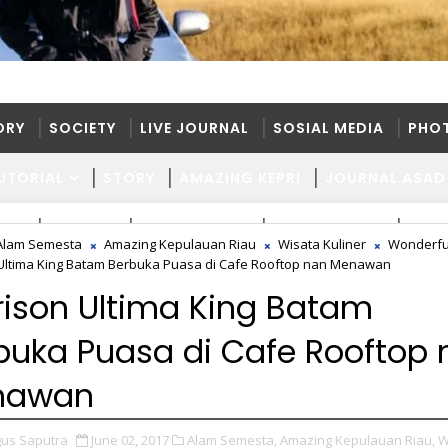
ORY
SOCIETY
LIVE JOURNAL
SOSIAL MEDIA
PHO
UTORIAL
STORY
AMAZING KEPRI
JOURNAL ASAD
ORY
SOCIETY
LIVE JOURNAL
SOSIAL MEDIA
PHO
Alam Semesta
Amazing Kepulauan Riau
Wisata Kuliner
Wonderfu
Ultima King Batam Berbuka Puasa di Cafe Rooftop nan Menawan
UTORIAL
STORY
AMAZING KEPRI
JOURNAL ASAD
rison Ultima King Batam
buka Puasa di Cafe Rooftop 
nawan
us Saputra
June 02, 2017
Alam Semesta,
Amazing Kepulauan Riau,
W