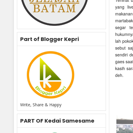
yang liv
makanan 
martabak
segar t
hukumnya
Part of Blogger Kepri
lah pokok
sebut sa
sendiri 
gaes saat
kasih sa
deh.
Write, Share & Happy
PART OF Kedai Samesame