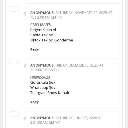
ANONYMOUS
SATURDAY, NOVEMBER 22, 2025 AT
10:52:00 AM GMT+7
CBB318AFF5
Beğeni Satın Al
Sahte Takipçi
Tiktok Takipçi Gönderme
Reply
ANONYMOUS
FRIDAY, DECEMBER 5, 2025 AT
2:12:00 PM GMT+7
F989855623
Görüntülü Sex
Whatsapp Şov
Telegram Show Kanalı
Reply
ANONYMOUS
SATURDAY, JUNE 27, 2026 AT
2:51:00 AM GMT+7