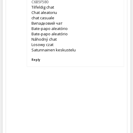
C6B5F580
Tilfeldig chat
Chat aleatoriu
chat casuale
Випадковий чат
Bate-papo aleatório
Bate-papo aleatório
Náhodný chat
Losowy czat
Satunnainen keskustelu
Reply