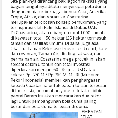
Site plan-nya dirancang bak lagoon raksasa yang
bagian tengahnya ditata menyerupai peta dunia
dengan miniatur berbagai benua: Asia , Amerika,
Eropa, Afrika, dan Antartika. Coastarina
merupakan terobosan konsep pemukiman, yang
terinspirasi oleh Palm Islands di Dubai, UAE.
Di Coastarina, akan dibangun total 1.000 rumah
di kawasan total 150 hektar (25 hektar termasuk
taman dan fasilitas umum). Di sana, juga ada
Okarina Taman Rekreasi dengan food court, kafe
dan restoran, Taman Air, dinding raksasa, dan
permainan air. Coastarina mega proyek ini akan
selesai dalam 6 tahun dan total investasi
diperkirakan menjadi 60 - 80 juta USD atau
sekitar Rp. 570 M / Rp 760 M. MURI (Museum
Rekor Indonesia) memberikan penghargaaan
kepada Coastarina untuk papan tulisan terbesar
di Indonesia, perumahan yang terletak di bibir
pantai Batam itu akan mencatatkan dua rekor
lagi untuk pembangunan bola dunia paling
besar dan peta dunia terbesar di dunia.
JEMBATAN
SELAT