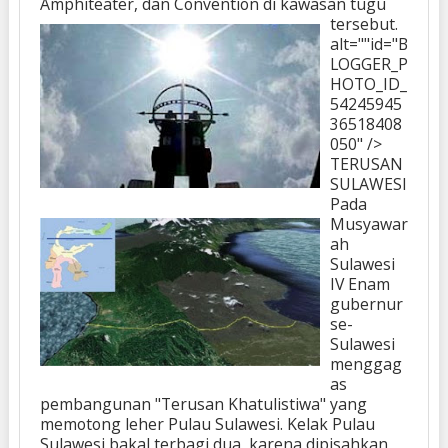
Amphiteater, dan Convention di kawasan tugu
tersebut.
alt=""id="B
LOGGER_P
HOTO_ID_
54245945
36518408
050" />
TERUSAN
SULAWESI
Pada
Musyawar
ah
Sulawesi
IV Enam
gubernur
se-
Sulawesi
menggag
as
pembangunan "Terusan Khatulistiwa" yang
memotong leher Pulau Sulawesi. Kelak Pulau
Sulawesi bakal terbagi dua, karena dipisahkan