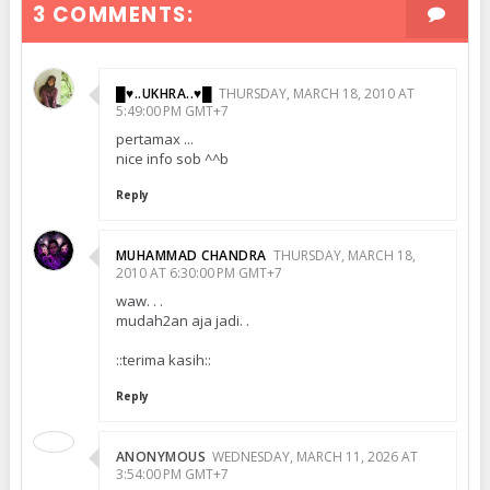
3 COMMENTS:
█♥..UKHRA..♥█
THURSDAY, MARCH 18, 2010 AT
5:49:00 PM GMT+7
pertamax ...
nice info sob ^^b
Reply
MUHAMMAD CHANDRA
THURSDAY, MARCH 18,
2010 AT 6:30:00 PM GMT+7
waw. . .
mudah2an aja jadi. .
::terima kasih::
Reply
ANONYMOUS
WEDNESDAY, MARCH 11, 2026 AT
3:54:00 PM GMT+7