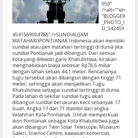
050"
/>alt=""id=
"BLOGGER
_PHOTO_I
D_542459
4541569004786" />SUNDIAL(JAM
MATAHARI)PONTIANAK Indonesia akan memiliki
sundial atau jam matahari tertinggi di dunia jika
sundial Pontianak jadi dibangun. Dari semua
kota yang dilewati garis Khatulistiwa, kirakan
menghabiskan biaya sebesar Rp76,6 miliar
dengan lahan seluas 44,1 meter. Rencananya
tugu tersebut akan dibangun dengan tinggi 71
meter, sehingga akan menjadikan Tugu
Khatulistiwa sebagai sundial tertinggi di dunia.
Pada lahan di sekitar sundial tugu akan
dibangun sundial berukuran kecil sebanyak 17
buah. Angka 17 dan 71 diambil dari angka
kelahiran Kota Pontianak. Untuk memperkuat
ikon Pontianak sebagai Kota Khatulistiwa juga
akan dibangun Twin Solar Telescope, Museum
Galeri, Science Centre, kawasan komersial,