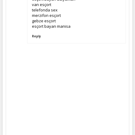
van esçort
telefonda sex
merzifon esçort
gebze esçort
esçort bayan manisa
Reply