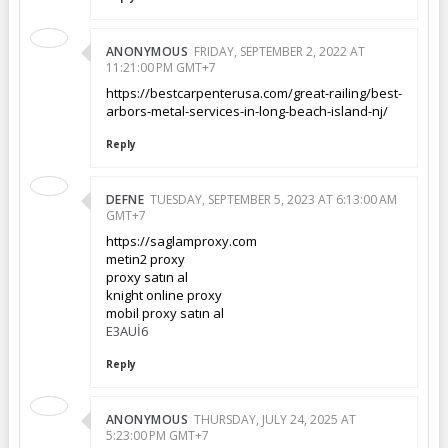
ANONYMOUS
FRIDAY, SEPTEMBER 2, 2022 AT
11:21:00 PM GMT+7
https://bestcarpenterusa.com/great-railing/best-
arbors-metal-services-in-long-beach-island-nj/
Reply
DEFNE
TUESDAY, SEPTEMBER 5, 2023 AT 6:13:00 AM
GMT+7
https://saglamproxy.com
metin2 proxy
proxy satın al
knight online proxy
mobil proxy satın al
E3AUİ6
Reply
ANONYMOUS
THURSDAY, JULY 24, 2025 AT
5:23:00 PM GMT+7