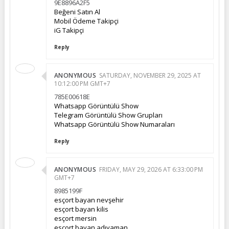
9E8896A2F5
Beğeni Satın Al
Mobil Ödeme Takipçi
iG Takipçi
Reply
ANONYMOUS
SATURDAY, NOVEMBER 29, 2025 AT
10:12:00 PM GMT+7
785E00618E
Whatsapp Görüntülü Show
Telegram Görüntülü Show Grupları
Whatsapp Görüntülü Show Numaraları
Reply
ANONYMOUS
FRIDAY, MAY 29, 2026 AT 6:33:00 PM
GMT+7
8985199F
esçort bayan nevşehir
esçort bayan kilis
esçort mersin
esçort bayan adıyaman