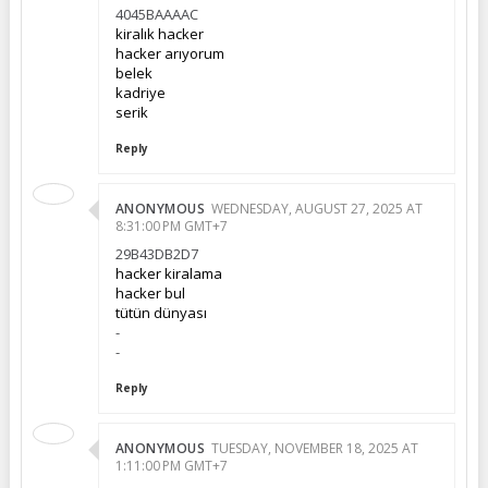
4045BAAAAC
kiralık hacker
hacker arıyorum
belek
kadriye
serik
Reply
ANONYMOUS
WEDNESDAY, AUGUST 27, 2025 AT
8:31:00 PM GMT+7
29B43DB2D7
hacker kiralama
hacker bul
tütün dünyası
-
-
Reply
ANONYMOUS
TUESDAY, NOVEMBER 18, 2025 AT
1:11:00 PM GMT+7