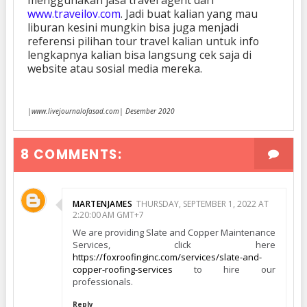
www.traveilov.com
. Jadi buat kalian yang mau
liburan kesini mungkin bisa juga menjadi
referensi pilihan tour travel kalian untuk info
lengkapnya kalian bisa langsung cek saja di
website atau sosial media mereka.
|www.livejournalofasad.com| Desember 2020
8 COMMENTS:
MARTENJAMES
THURSDAY, SEPTEMBER 1, 2022 AT
2:20:00 AM GMT+7
We are providing Slate and Copper Maintenance
Services, click here
https://foxroofinginc.com/services/slate-and-
copper-roofing-services
to hire our
professionals.
Reply