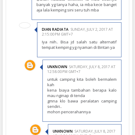
banyak yg tanya haha, ia mba kece banget
aja lala kemping sini seru tuh mba
DIAN RADIATA
SUNDAY, JULY 2, 2017 AT
2:15:00 PM GMT+7
Iya niih.. Bisa jd salah satu alternatif
tempat kemping yg nyaman di Bintan ya
UNKNOWN
SATURDAY, JULY 8, 2017 AT
12:58:00 PM GMT+7
untuk camping kita boleh bermalem
kah
kena biaya tambahan berapa kalo
mau nginap di tenda
gmna klo bawa peralatan camping
sendiri..
mohon pencerahannya
UNKNOWN
SATURDAY, JULY 8, 2017