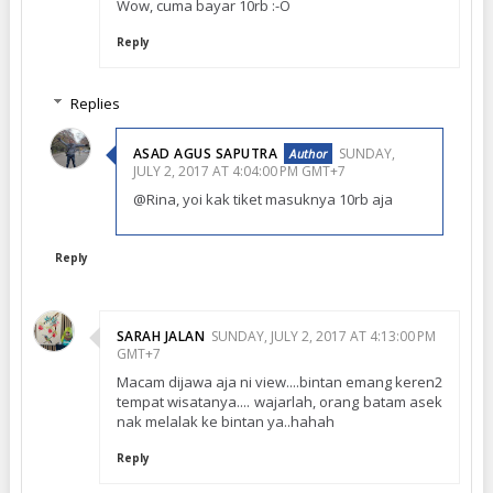
Wow, cuma bayar 10rb :-O
Reply
Replies
ASAD AGUS SAPUTRA
SUNDAY,
JULY 2, 2017 AT 4:04:00 PM GMT+7
@Rina, yoi kak tiket masuknya 10rb aja
Reply
SARAH JALAN
SUNDAY, JULY 2, 2017 AT 4:13:00 PM
GMT+7
Macam dijawa aja ni view....bintan emang keren2
tempat wisatanya.... wajarlah, orang batam asek
nak melalak ke bintan ya..hahah
Reply