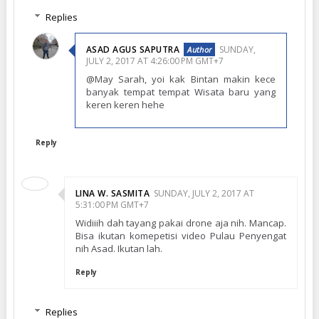
Replies
ASAD AGUS SAPUTRA
SUNDAY,
JULY 2, 2017 AT 4:26:00 PM GMT+7
@May Sarah, yoi kak Bintan makin kece
banyak tempat tempat Wisata baru yang
keren keren hehe
Reply
LINA W. SASMITA
SUNDAY, JULY 2, 2017 AT
5:31:00 PM GMT+7
Widiiih dah tayang pakai drone aja nih. Mancap.
Bisa ikutan komepetisi video Pulau Penyengat
nih Asad. Ikutan lah.
Reply
Replies