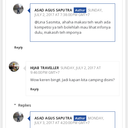
ASAD AGUS SAPUTRA
SUNDAY,
JULY 2, 2017 AT 7:38:00 PM GMT+7
@Lina Sasmita, ahaha makasi teh wuih ada
kompetisi ya teh bolehlah mau lihat infonya
dulu, makasih teh imponya
Reply
HIJAB TRAVELLER
SUNDAY, JULY 2, 2017 AT
9:46:00 PM GMT+7
Wow keren bingit. Jadi kapan kita camping disini?
Reply
Replies
ASAD AGUS SAPUTRA
MONDAY,
JULY 3, 2017 AT 4:20:00 PM GMT+7