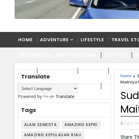
HOME
ADVENTURE
LIFESTYLE
TRAVEL ST
BACKPACKING AND TRAVELLING
LIFESTYLE
T
HOME
ADVENTURE
LIFESTYLE
TRAVEL ST
Translate
Home
Maitreya
BACKPACKING AND TRAVELLING
LIFESTYLE
T
Sud
Powered by
Translate
Mai
Tags
Agus Sa
ALAM SEMESTA
AMAZING KEPRI
AMAZING KEPULAUAN RIAU
Share Th