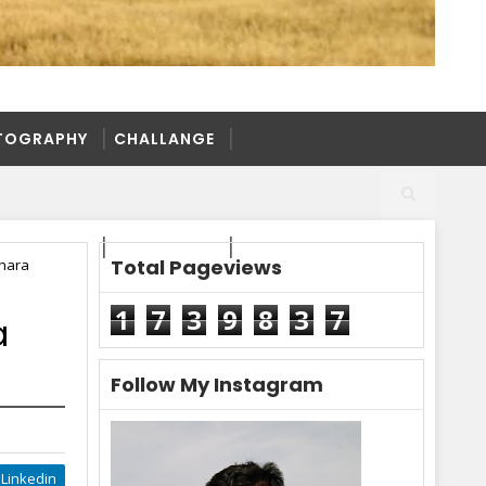
TOGRAPHY
CHALLANGE
TOGRAPHY
CHALLANGE
Total Pageviews
ihara
1
7
3
9
8
3
7
a
Follow My Instagram
Linkedin