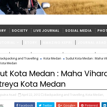
ORY
SOCIETY
LIVE JOURNAL
SOSIAL MEDIA
PHO
UTORIAL
STORY
AMAZING KEPRI
JOURNAL ASAD
ORY
SOCIETY
LIVE JOURNAL
SOSIAL MEDIA
PHO
Backpacking and Travelling
Kota Medan
Sudut Kota Medan : Maha V
 Kota Medan
UTORIAL
STORY
AMAZING KEPRI
JOURNAL ASAD
ut Kota Medan : Maha Vihar
treya Kota Medan
putra Asad
April 22, 2012
Backpacking and Travelling,
Kota Medan,
is:
Facebook
Twitter
Google+
Pinterest