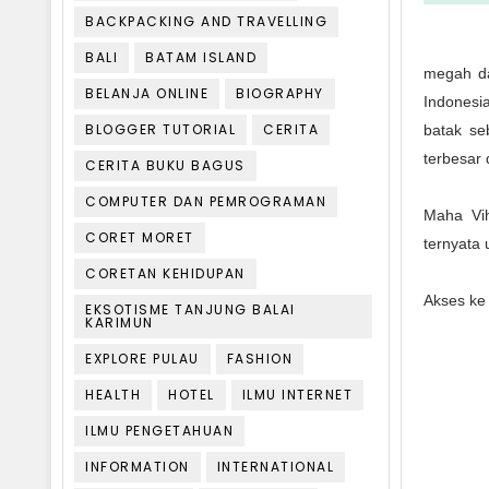
BACKPACKING AND TRAVELLING
BALI
BATAM ISLAND
megah da
BELANJA ONLINE
BIOGRAPHY
Indonesi
BLOGGER TUTORIAL
CERITA
batak se
terbesar d
CERITA BUKU BAGUS
COMPUTER DAN PEMROGRAMAN
Maha Vih
CORET MORET
ternyata
CORETAN KEHIDUPAN
Akses ke 
EKSOTISME TANJUNG BALAI
KARIMUN
EXPLORE PULAU
FASHION
HEALTH
HOTEL
ILMU INTERNET
ILMU PENGETAHUAN
INFORMATION
INTERNATIONAL