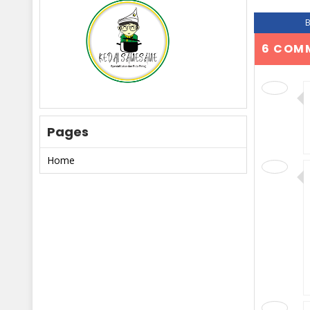
6 COM
Pages
Home