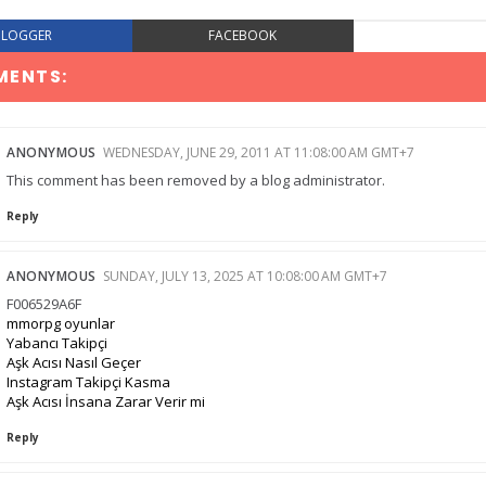
BLOGGER
FACEBOOK
MENTS:
ANONYMOUS
WEDNESDAY, JUNE 29, 2011 AT 11:08:00 AM GMT+7
This comment has been removed by a blog administrator.
Reply
ANONYMOUS
SUNDAY, JULY 13, 2025 AT 10:08:00 AM GMT+7
F006529A6F
mmorpg oyunlar
Yabancı Takipçi
Aşk Acısı Nasıl Geçer
Instagram Takipçi Kasma
Aşk Acısı İnsana Zarar Verir mi
Reply