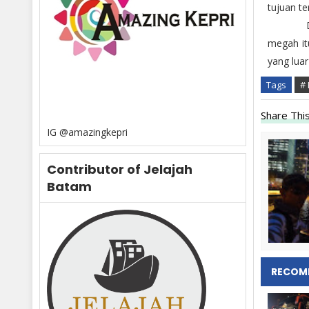
tujuan ter
Dengan 
megah it
yang luar
Tags
# 
Share This
IG @amazingkepri
Contributor of Jelajah
Batam
RECOM