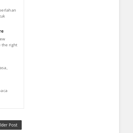
 perlahan
tuk
re
new
the right
asa,
baca
lder Post