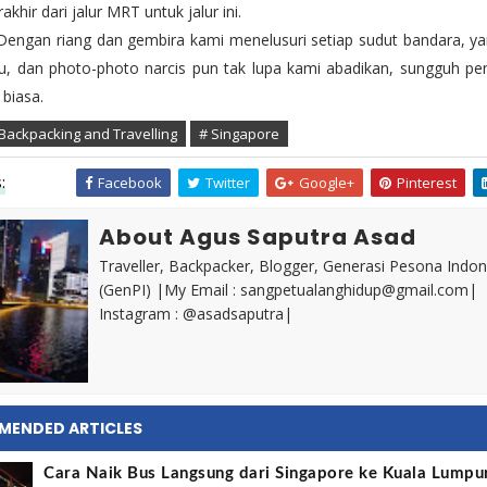
akhir dari jalur MRT untuk jalur ini.
riang dan gembira kami menelusuri setiap sudut bandara, yan
u, dan photo-photo narcis pun tak lupa kami abadikan, sungguh p
 biasa.
Backpacking and Travelling
# Singapore
:
Facebook
Twitter
Google+
Pinterest
About Agus Saputra Asad
Traveller, Backpacker, Blogger, Generasi Pesona Indon
(GenPI) |My Email : sangpetualanghidup@gmail.com|
Instagram : @asadsaputra|
MENDED ARTICLES
Cara Naik Bus Langsung dari Singapore ke Kuala Lumpu