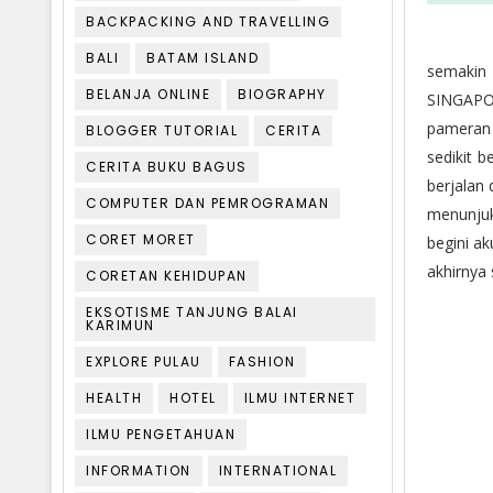
BACKPACKING AND TRAVELLING
Dan ker
BALI
BATAM ISLAND
semakin 
BELANJA ONLINE
BIOGRAPHY
SINGAPOR
pameran 
BLOGGER TUTORIAL
CERITA
sedikit 
CERITA BUKU BAGUS
berjalan 
COMPUTER DAN PEMROGRAMAN
menunjuk
CORET MORET
begini a
akhirnya 
CORETAN KEHIDUPAN
EKSOTISME TANJUNG BALAI
KARIMUN
EXPLORE PULAU
FASHION
HEALTH
HOTEL
ILMU INTERNET
ILMU PENGETAHUAN
INFORMATION
INTERNATIONAL