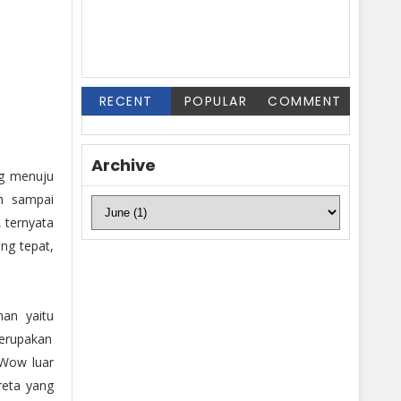
RECENT
POPULAR
COMMENT
Archive
 menuju
h sampai
 ternyata
ng tepat,
nan yaitu
merupakan
 Wow luar
reta yang