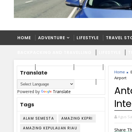
HOME
ADVENTURE
LIFESTYLE
TRAVEL ST
BACKPACKING AND TRAVELLING
LIFESTYLE
T
HOME
ADVENTURE
LIFESTYLE
TRAVEL ST
Translate
Home
Airport
BACKPACKING AND TRAVELLING
LIFESTYLE
T
Ant
Powered by
Translate
Inte
Tags
Agus Sa
ALAM SEMESTA
AMAZING KEPRI
AMAZING KEPULAUAN RIAU
Share Th