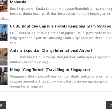
Malaysia
Bus Singapore - Kuala Lumpur MalaysiaAlhamdulillah, pandemi
berlalu, dunia mulai pulih dan bisa bebas kembali bepergian un
. Ba...
CUBE Boutique Capsule Hotels Kampong Glam Singapo
CUBE Boutique Capsule Hotels Singapore Hello guys there is a 
lodging option again in Kampong Glam Singapore which could be 
choi...
Antara Expo dan Changi International Airport
Dan kereta pun melaju dengan kekuatan nya yang luar bi
hatiku pun semakin deg -...
Mimpi Yang Terbeli (Travelling to Singapore)
Singapura, tiba - tiba terlintas kembali dipikiranku, karena mem
catatan temenku di facebook yang baru saja mengunjungi dan
mengelilingi negara i...
st
O