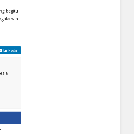
g begitu
engalaman
Linkedin
esia
r