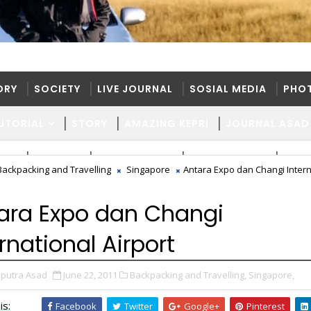
ORY
SOCIETY
LIVE JOURNAL
SOSIAL MEDIA
PHO
UTORIAL
STORY
AMAZING KEPRI
JOURNAL ASAD
ORY
SOCIETY
LIVE JOURNAL
SOSIAL MEDIA
PHO
Backpacking and Travelling
Singapore
Antara Expo dan Changi Intern
UTORIAL
STORY
AMAZING KEPRI
JOURNAL ASAD
ara Expo dan Changi
rnational Airport
putra Asad
June 22, 2011
Backpacking and Travelling,
Singapore,
is:
Facebook
Twitter
Google+
Pinterest