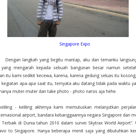
Singapore Expo
 langkah yang begitu mantap, aku dan temanku langsung
k yang mengarah kepada sebuah bangunan besar namun setela
an itu kami sedikit kecewa, karena, karena gedung seluas itu kosong,
a kegiatan apa-apa saat itu, ternyata aku datang tidak pada waktu ya
 hanya muter-muter dan take photo - photo narsis aja hehe.
keliling - keliling akhirnya kami memutuskan melanjutkan perjala
nternasional airport, bandara kebanggaannya negara Singapore dan 
 Terbaik di Dunia tahun 2010 dalam survei Skytrax World Airport”.
ravo to Singapore. Hanya beberapa menit saja yang dibutuhkan ke