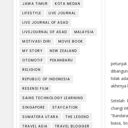
JAWA TIMUR
KOTA MEDAN
LIFESTYLE
LIVE JOURNAL
LIVE JOURNAL OF ASAD
LIVEJOURNAL OF ASAD
MALAYSIA
MOTIVASI DIRI
MOVIE BOOK
MY STORY
NEW ZEALAND
Dengan
OTOMOTIF
PEKANBARU
petunju
RELIGION
dibangun
tidak ad
REPUBLIC OF INDONESIA
akhirnya
RESENSI FILM
SAINS TECHNOLOGY LEARNING
Setelah 
SINGAPORE
STAYCATION
changi i
“Bandara
SUMATERA UTARA
THE LEGEND
biasa, b
TRAVEL ASIA
TRAVEL BLOGGER