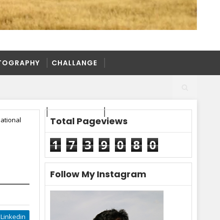
TOGRAPHY
CHALLANGE
TOGRAPHY
CHALLANGE
Total Pageviews
ational
1
7
3
9
0
8
0
Follow My Instagram
Linkedin