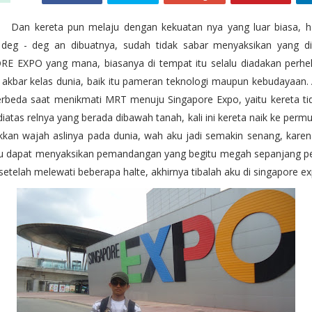
eta pun melaju dengan kekuatan nya yang luar biasa, ha
deg - deg an dibuatnya, sudah tidak sabar menyaksikan yang 
E EXPO yang mana, biasanya di tempat itu selalu diadakan perhe
akbar kelas dunia, baik itu pameran teknologi maupun kebudayaan.
berbeda saat menikmati MRT menuju Singapore Expo, yaitu kereta tid
diatas relnya yang berada dibawah tanah, kali ini kereta naik ke per
kan wajah aslinya pada dunia, wah aku jadi semakin senang, kare
ku dapat menyaksikan pemandangan yang begitu megah sepanjang pe
setelah melewati beberapa halte, akhirnya tibalah aku di singapore e