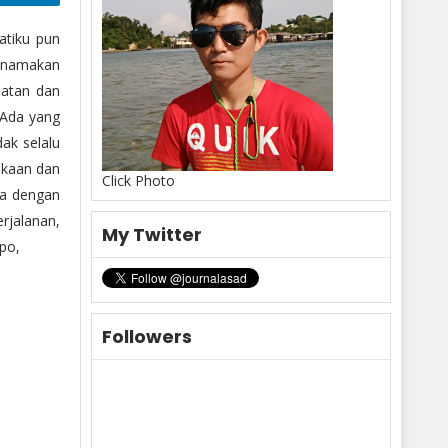
tiku pun
dinamakan
latan dan
 Ada yang
ak selalu
mukaan dan
Click Photo
na dengan
rjalanan,
My Twitter
xpo,
Followers