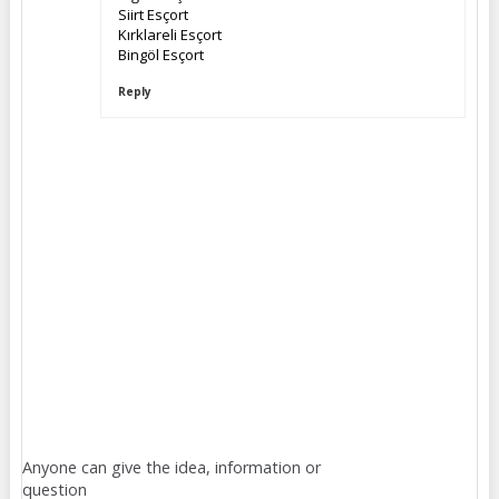
Siirt Esçort
Kırklareli Esçort
Bingöl Esçort
Reply
Anyone can give the idea, information or
question