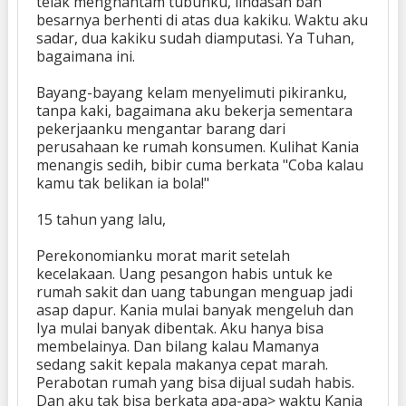
telak menghantam tubuhku, lindasan ban
besarnya berhenti di atas dua kakiku. Waktu aku
sadar, dua kakiku sudah diamputasi. Ya Tuhan,
bagaimana ini.
Bayang-bayang kelam menyelimuti pikiranku,
tanpa kaki, bagaimana aku bekerja sementara
pekerjaanku mengantar barang dari
perusahaan ke rumah konsumen. Kulihat Kania
menangis sedih, bibir cuma berkata "Coba kalau
kamu tak belikan ia bola!"
15 tahun yang lalu,
Perekonomianku morat marit setelah
kecelakaan. Uang pesangon habis untuk ke
rumah sakit dan uang tabungan menguap jadi
asap dapur. Kania mulai banyak mengeluh dan
Iya mulai banyak dibentak. Aku hanya bisa
membelainya. Dan bilang kalau Mamanya
sedang sakit kepala makanya cepat marah.
Perabotan rumah yang bisa dijual sudah habis.
Dan aku tak bisa berkata apa-apa> waktu Kania