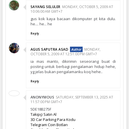
SAYANG SELULER
MONDAY, OCTOBER 5, 2009 AT
10:06:00 AM GMT+7
gus kok kaya bacaan dikomputer pt kita dulu.
he.... he... he
Reply
AGUS SAPUTRA ASAD
MONDAY,
OCTOBER 5, 2009 AT 12:51:00 PM GMT+7
ia mas manto, dikirimin seseorang buat di
posting untuk berbagi pengalaman hidup hehe,
yg jelas bukan pengalamanku koq hehe..
Reply
ANONYMOUS
SATURDAY, SEPTEMBER 13, 2025 AT
11:57:00 PM GMT+7
5DE18B275F
Takipçi Satın Al
3D Car Parking Para Kodu
Telegram Coin Botları