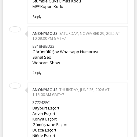
Stumble Guys Elmas Kodu
MFF Kupon Kodu
Reply
ANONYMOUS
SATURDAY, NOVEMBER 29, 2025 AT
10:09:00 PM GMT+7
E318FBED23
Görüntülü Şov Whatsapp Numarası
Sanal Sex
Webcam Show
Reply
ANONYMOUS
THURSDAY, JUNE 25, 2026 AT
1:15:00 AM GMT+7
377242FC
Bayburt Esçort
Artvin Esçort
Konya Esçort
Gümüşhane Esçort
Düzce Esçort
Niğde Esçort