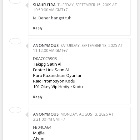
SHAHFUTRA
TUESDAY, SEPTEMBER 15, 2009 AT
10:59:00 AM GMT+7
Ia, Bener banget tuh.
Reply
ANONYMOUS
SATURDAY, SEPTEMBER 13, 2025 AT
11:12:00 AM GMT+7
D0AC0C590B
Takipçi Satın Al
Footer Link Satın Al
Para Kazandıran Oyunlar
Raid Promosyon Kodu
101 Okey Vip Hediye Kodu
Reply
ANONYMOUS
MONDAY, AUGUST 3, 2026 AT
3:21:00 PM GMT+7
FB04CA64
Muğla
Afyon