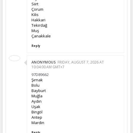
Siirt
Çorum
Kilis
Hakkari
Tekirdağ
Muş
Çanakkale
Reply
ANONYMOUS
FRIDAY, AUGUST 7, 2026 AT
10:04:00 AM GMT+7
97D89662
Şırnak
Bolu
Bayburt
Muğla
Aydın
Uşak
Bingöl
Antep
Mardin
Reply