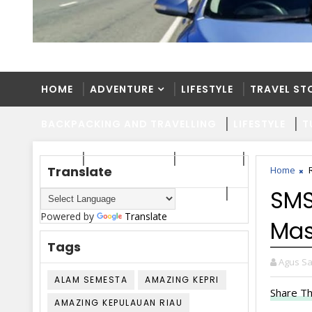
HOME
ADVENTURE
LIFESTYLE
TRAVEL ST
BACKPACKING AND TRAVELLING
LIFESTYLE
T
HOME
ADVENTURE
LIFESTYLE
TRAVEL ST
Translate
Home
SMS
BACKPACKING AND TRAVELLING
LIFESTYLE
T
Powered by
Translate
Ma
Tags
Agus Sa
ALAM SEMESTA
AMAZING KEPRI
Share Th
AMAZING KEPULAUAN RIAU