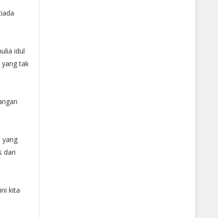
tiada
ulia idul
n yang tak
angan
h yang
 dari
ni kita