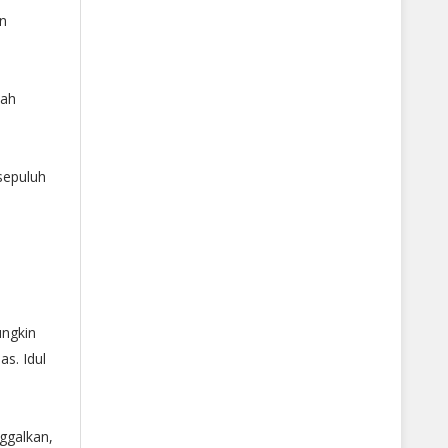
an
lah
sepuluh
ngkin
s. Idul
ggalkan,