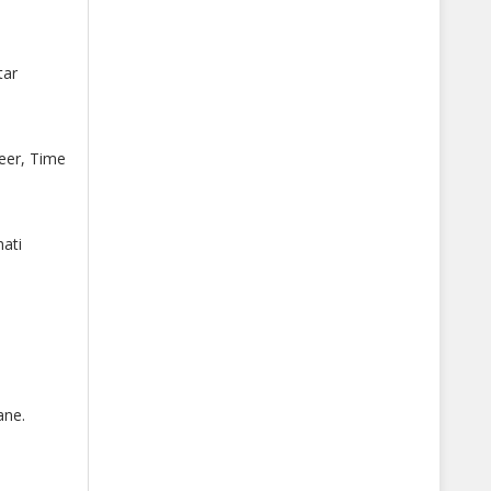
tar
heer, Time
hati
ane.