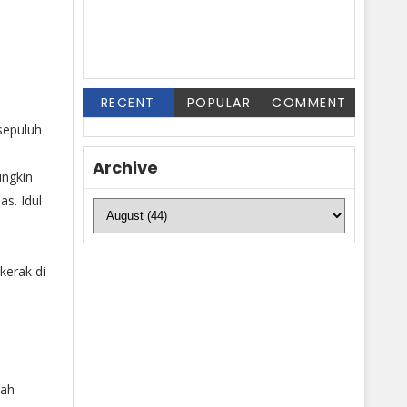
RECENT
POPULAR
COMMENT
sepuluh
Archive
ngkin
s. Idul
kerak di
lah