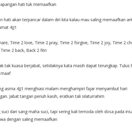
lapangan hati tuk memaafkan
n hati akan terpancar dalam diri kita kalau mau saling memaafkan an
mat 4JJ1
are, Time 2 love, Time 2 pray, Time 2 forgive, Time 2 joy, Time 2 c
 Time 2 back, Back 2 fitri
ak tak kuasa berjabat, setidaknya kata masih dapat terungkap. Tulus 
 maaf
g asma 4JJ1 menghiasi malam menghampiri fajar menyambut hari
n. Jabat tangan penuh kasih, eratkan tali silaturrahim
 suci dari sang maha suci, tapi sering kali ternoda oleh dosa pada ins
jiwa dengan saling memaafkan