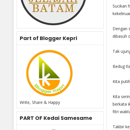
Sucikan h
kekelirua
Dengan s
dibasuh d
Part of Blogger Kepri
Tak ujun
Bedug tl
Kita puti
Kita ser
Write, Share & Happy
berkata 
fitri wak
PART OF Kedai Samesame
Takbir k