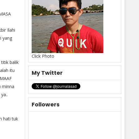
 MASA
ir Ilahi
 yang
Click Photo
itik balik
lah itu
My Twitter
a MAAF
u minna
ya..
Followers
 hati tuk