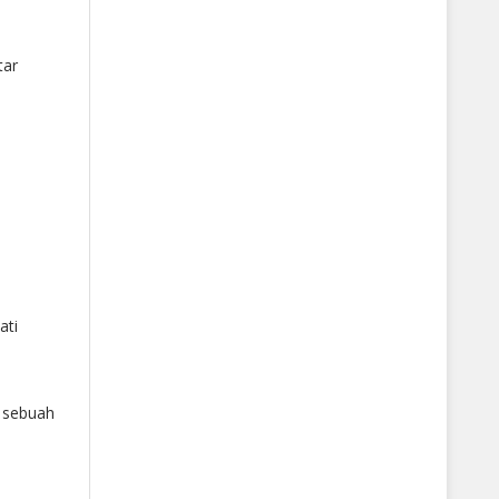
tar
ati
i sebuah