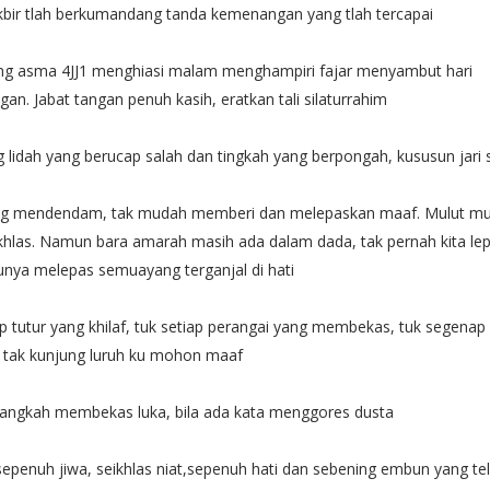
bir tlah berkumandang tanda kemenangan yang tlah tercapai
g asma 4JJ1 menghiasi malam menghampiri fajar menyambut hari
n. Jabat tangan penuh kasih, eratkan tali silaturrahim
g lidah yang berucap salah dan tingkah yang berpongah, kususun jari 
ing mendendam, tak mudah memberi dan melepaskan maaf. Mulut mu
ikhlas. Namun bara amarah masih ada dalam dada, tak pernah kita lepa
tunya melepas semuayang terganjal di hati
p tutur yang khilaf, tuk setiap perangai yang membekas, tuk segenap 
g tak kunjung luruh ku mohon maaf
 langkah membekas luka, bila ada kata menggores dusta
epenuh jiwa, seikhlas niat,sepenuh hati dan sebening embun yang te