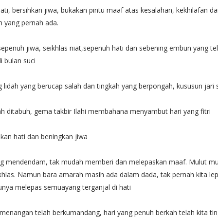
ati, bersihkan jiwa, bukakan pintu maaf atas kesalahan, kekhilafan d
n yang pernah ada.
epenuh jiwa, seikhlas niat,sepenuh hati dan sebening embun yang te
i bulan suci
g lidah yang berucap salah dan tingkah yang berpongah, kususun jari 
ah ditabuh, gema takbir Ilahi membahana menyambut hari yang fitri
hkan hati dan beningkan jiwa
ing mendendam, tak mudah memberi dan melepaskan maaf. Mulut mu
ikhlas. Namun bara amarah masih ada dalam dada, tak pernah kita lepa
tunya melepas semuayang terganjal di hati
emenangan telah berkumandang, hari yang penuh berkah telah kita tin