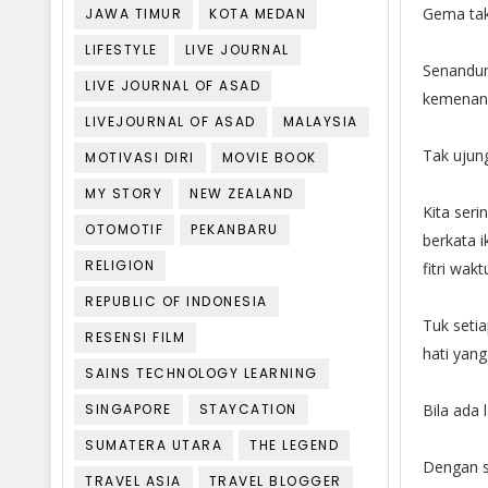
Gema tak
JAWA TIMUR
KOTA MEDAN
LIFESTYLE
LIVE JOURNAL
Senandun
LIVE JOURNAL OF ASAD
kemenanga
LIVEJOURNAL OF ASAD
MALAYSIA
Tak ujun
MOTIVASI DIRI
MOVIE BOOK
MY STORY
NEW ZEALAND
Kita ser
OTOMOTIF
PEKANBARU
berkata 
RELIGION
fitri wak
REPUBLIC OF INDONESIA
Tuk setia
RESENSI FILM
hati yan
SAINS TECHNOLOGY LEARNING
SINGAPORE
STAYCATION
Bila ada
SUMATERA UTARA
THE LEGEND
Dengan s
TRAVEL ASIA
TRAVEL BLOGGER