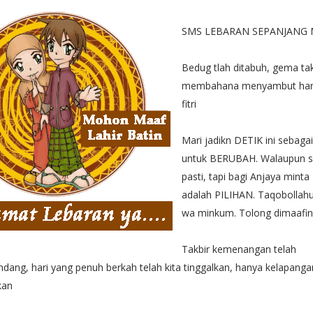
SMS LEBARAN SEPANJANG
Bedug tlah ditabuh, gema takb
membahana menyambut hari
fitri
Mari jadikn DETIK ini sebagai t
untuk BERUBAH. Walaupun sa
pasti, tapi bagi Anjaya mint
adalah PILIHAN. Taqobollah
wa minkum. Tolong dimaafin 
Takbir kemenangan telah
ang, hari yang penuh berkah telah kita tinggalkan, hanya kelapangan
kan