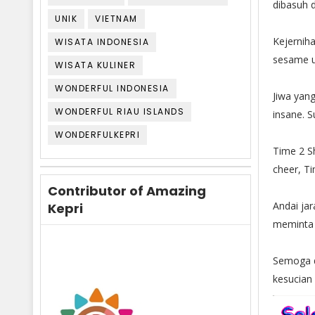
dibasuh d
UNIK
VIETNAM
Kejerniha
WISATA INDONESIA
sesame um
WISATA KULINER
WONDERFUL INDONESIA
Jiwa yang
WONDERFUL RIAU ISLANDS
insane. 
WONDERFULKEPRI
Time 2 Sh
cheer, Ti
Contributor of Amazing
Andai jar
Kepri
meminta
Semoga di
kesucian 