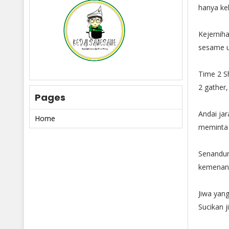
hanya ke
Kejerniha
sesame u
Time 2 Sh
2 gather,
Pages
Andai jar
Home
meminta
Senandun
kemenanga
Jiwa yang
Sucikan 