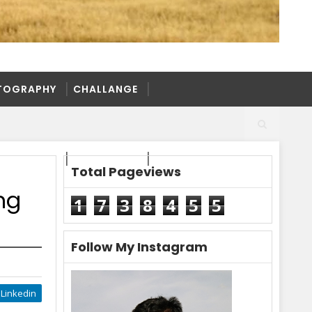
TOGRAPHY
CHALLANGE
TOGRAPHY
CHALLANGE
Total Pageviews
ng
1
7
3
8
4
5
5
Follow My Instagram
Linkedin