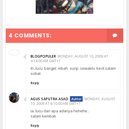
4 COMMENTS:
BLOGPOPULER
MONDAY, AUGUST 10, 2009 AT
4:14:00 AM GMT+7
ih..lucu banget mbah surip sewaktu kecil.salam
sobat
Reply
AGUS SAPUTRA ASAD
MONDAY, AUGUST
10, 2009 AT 8:10:00 AM GMT+7
Ia..lucu dan apa adanya hehehe..
salam kembali
Reply