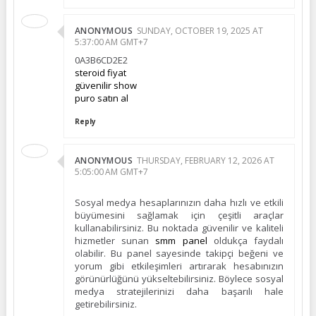
ANONYMOUS
SUNDAY, OCTOBER 19, 2025 AT
5:37:00 AM GMT+7
0A3B6CD2E2
steroid fiyat
güvenilir show
puro satın al
Reply
ANONYMOUS
THURSDAY, FEBRUARY 12, 2026 AT
5:05:00 AM GMT+7
Sosyal medya hesaplarınızın daha hızlı ve etkili
büyümesini sağlamak için çeşitli araçlar
kullanabilirsiniz. Bu noktada güvenilir ve kaliteli
hizmetler sunan
smm panel
oldukça faydalı
olabilir. Bu panel sayesinde takipçi beğeni ve
yorum gibi etkileşimleri artırarak hesabınızın
görünürlüğünü yükseltebilirsiniz. Böylece sosyal
medya stratejilerinizi daha başarılı hale
getirebilirsiniz.