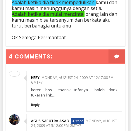
Adalah ketika dia tidak mempedulikan
kamu dan
kamu masih menunggunya dengan setia.
Adalah ketika dia mulai mencintai
orang lain dan
kamu masih bisa tersenyum dan berkata aku
turut berbahagia untukmu
Ok Semoga Berrmanfaat.
4 COMMENTS:
HERY
MONDAY, AUGUST 24, 2009 AT 12:17:00 PM
GMT+7
keren bos... thansk infonya... boleh donk
tukeran link....
Reply
AGUS SAPUTRA ASAD
MONDAY, AUGUST
24, 2009 AT 5:12:00 PM GMT+7