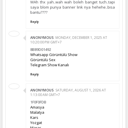
WAh thx yah..wah wah boleh banget tuch..tapi
saya blom punya banner link nya hehehe..bisa
bantu????
Reply
ANONYMOUS
MONDAY, DECEMBER 1, 2025 AT
10:20:00 PM GMT+7
8B89D01492
Whatsapp Görüntülü Show
Görüntülü Sex
Telegram Show Kanalı
Reply
ANONYMOUS
SATURDAY, AUGUST 1, 2026 AT
1:13:00 AM GMT+7
1F0F0FDB
Amasya
Malatya
Kars
Yozgat
Maraş