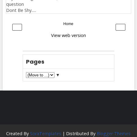
question
Dont Be Shy.....
Home
‹
›
View web version
Pages
▼
Created By
SoraTemplates
| Distributed By
Blogger Themes