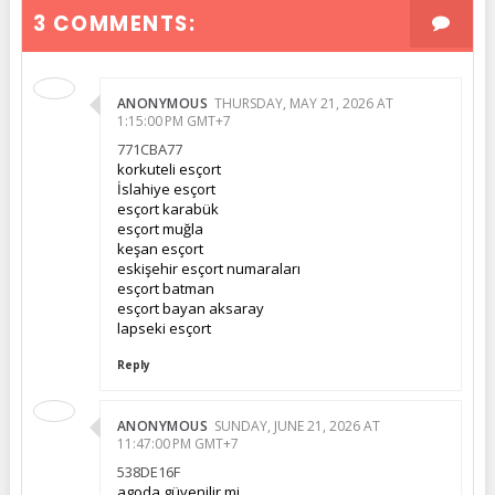
3 COMMENTS:
ANONYMOUS
THURSDAY, MAY 21, 2026 AT
1:15:00 PM GMT+7
771CBA77
korkuteli esçort
İslahiye esçort
esçort karabük
esçort muğla
keşan esçort
eskişehir esçort numaraları
esçort batman
esçort bayan aksaray
lapseki esçort
Reply
ANONYMOUS
SUNDAY, JUNE 21, 2026 AT
11:47:00 PM GMT+7
538DE16F
agoda güvenilir mi